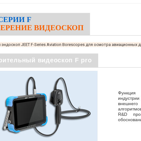
СЕРИИ F
МЕРЕНИЕ ВИДЕОСКОП
ндоскоп JEET F-Series Aviation Borescopes для осмотра авиационных 
рительный видеоскоп F pro
Функция 
индустрии
внешнего
алгоритмо
R&D пров
обоснован