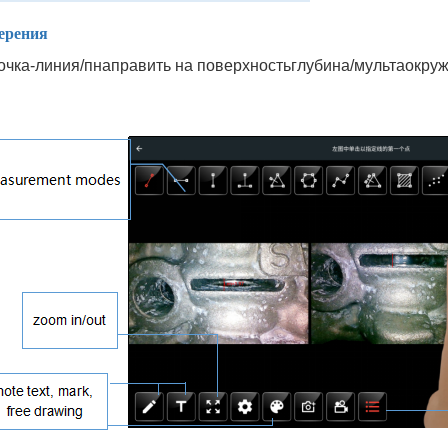
ерения
точка-линия/
п
направить на поверхность
глубина/
м
ульта
окруж