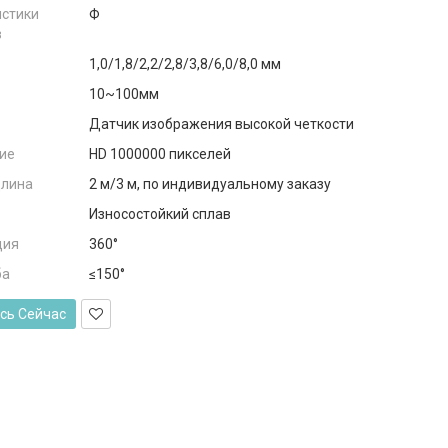
истики
Ф
в
1,0/1,8/2,2/2,8/3,8/6,0/8,0 мм
10~100мм
Датчик изображения высокой четкости
ие
HD 1000000 пикселей
длина
2 м/3 м, по индивидуальному заказу
Износостойкий сплав
ция
360°
ба
≤150°
сь Сейчас