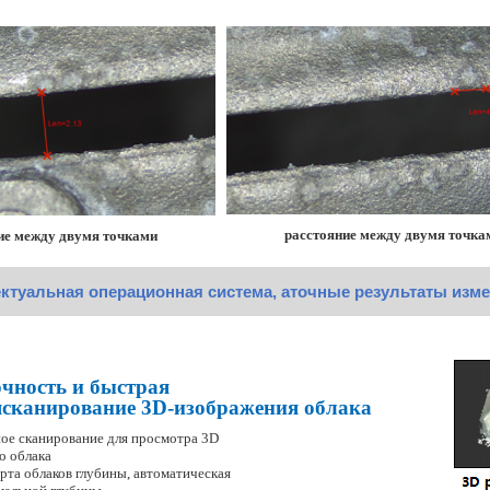
расстояние между двумя точка
ие между двумя точками
ктуальная операционная система
, а
точные результаты изм
чность и быстрая
я
сканирование 3D-изображения облака
ное сканирование для просмотра 3D
о облака
арта облаков глубины, автоматическая