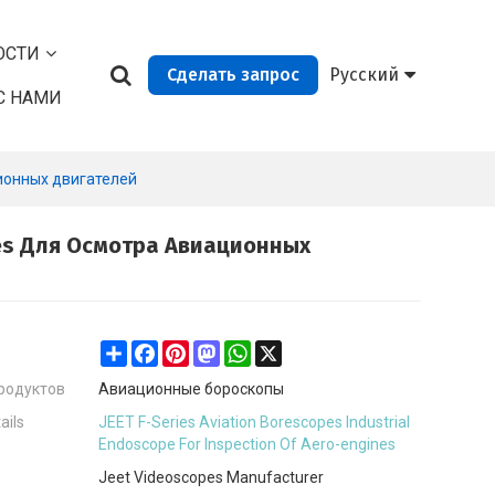
ОСТИ
Сделать запрос
Русский
С НАМИ
ционных двигателей
pes Для Осмотра Авиационных
Share
Facebook
Pinterest
Mastodon
WhatsApp
X
родуктов
Авиационные бороскопы
ails
JEET F-Series Aviation Borescopes Industrial
Endoscope For Inspection Of Aero-engines
Jeet Videoscopes Manufacturer