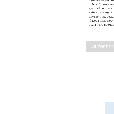
измерение макси
3D-изображение 
дисплей, произво
найти разницу в 
внутренних дефе
базовая плоскос
реального време
Интеллек