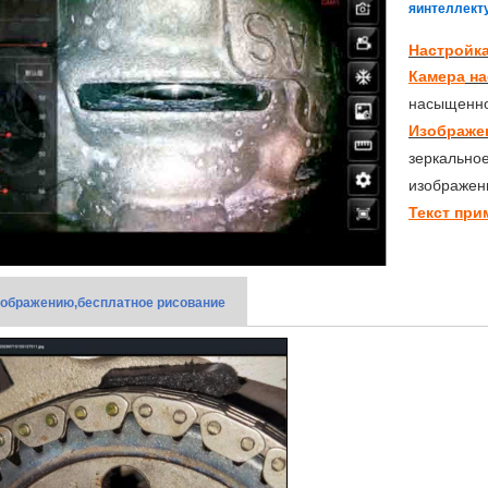
я
интеллект
Настройк
Камера
на
насыщенно
Изображе
зеркально
изображен
Текст при
зображению,
бесплатное рисование