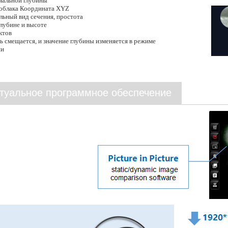
мальной глубины
облака Координата XYZ
льный вид сечения, простота
глубине и высоте
ктов
ть смещается, и значение глубины изменяется в режиме
ни
туальное программное обеспечение