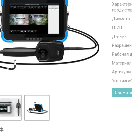
Характер
продукто
Диаметр
ГРИП
Датчик
Разрешен
Рабочая 
Материал
Артикуля
Угол изги
Свяжите
ф.