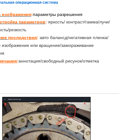
уальная операционная система
а изображения
:
параметры разрешения
стройка параметров
:
яркость/
контраст/гамма/лучи/
сть/резкость
ние
последствия
:
авто баланс
д/негативная пленка/
е изображение или вращение/замораживание
ия
мечания
:
аннотация/свободный рисунок/отметка