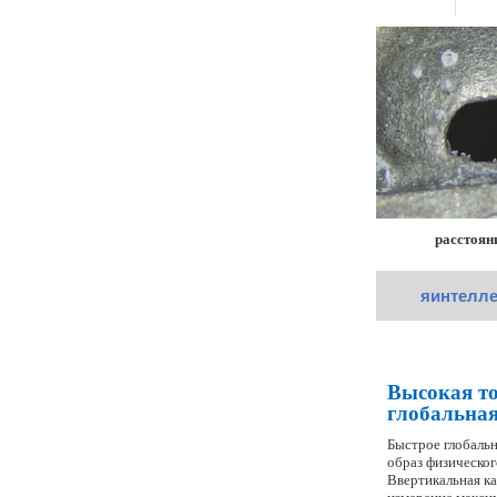
расстоян
я
интелле
Высокая то
глобальна
Быстрое глобаль
образ физическог
В
вертикальная к